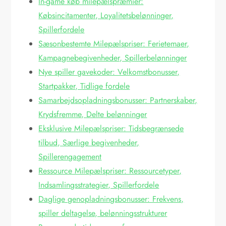
In-game køb milepælspræmier:
Købsincitamenter, Loyalitetsbelønninger,
Spillerfordele
Sæsonbestemte Milepælspriser: Ferietemaer,
Kampagnebegivenheder, Spillerbelønninger
Nye spiller gavekoder: Velkomstbonusser,
Startpakker, Tidlige fordele
Samarbejdsopladningsbonusser: Partnerskaber,
Krydsfremme, Delte belønninger
Eksklusive Milepælspriser: Tidsbegrænsede
tilbud, Særlige begivenheder,
Spillerengagement
Ressource Milepælspriser: Ressourcetyper,
Indsamlingsstrategier, Spillerfordele
Daglige genopladningsbonusser: Frekvens,
spiller deltagelse, belønningsstrukturer