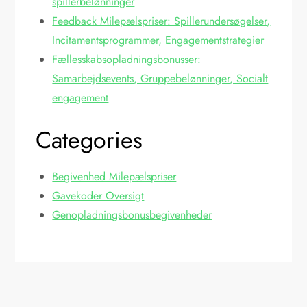
spillerbelønninger
Feedback Milepælspriser: Spillerundersøgelser,
Incitamentsprogrammer, Engagementstrategier
Fællesskabsopladningsbonusser:
Samarbejdsevents, Gruppebelønninger, Socialt
engagement
Categories
Begivenhed Milepælspriser
Gavekoder Oversigt
Genopladningsbonusbegivenheder