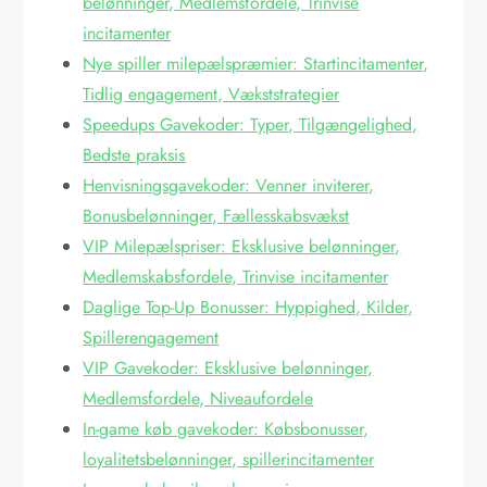
belønninger, Medlemsfordele, Trinvise
incitamenter
Nye spiller milepælspræmier: Startincitamenter,
Tidlig engagement, Vækststrategier
Speedups Gavekoder: Typer, Tilgængelighed,
Bedste praksis
Henvisningsgavekoder: Venner inviterer,
Bonusbelønninger, Fællesskabsvækst
VIP Milepælspriser: Eksklusive belønninger,
Medlemskabsfordele, Trinvise incitamenter
Daglige Top-Up Bonusser: Hyppighed, Kilder,
Spillerengagement
VIP Gavekoder: Eksklusive belønninger,
Medlemsfordele, Niveaufordele
In-game køb gavekoder: Købsbonusser,
loyalitetsbelønninger, spillerincitamenter