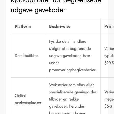
udgave gavekoder
Platform
Beskrivelse
Prisi
Fysiske detailhandlere
sælger ofte begrænsede
Varier
Detailbutikker
udgave gavekoder, især
typisk
under
$10-
promoveringsbegivenheder.
Websteder som eBay eller
specialiserede gaming-sider
Varie
Online
tilbyder en række
mege
markedspladser
gavekoder, herunder
$5-$
begrænsede udgaver.