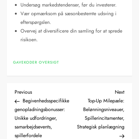
Undersøg markedstendenser, før du investerer.
Vær opmærksom på sæsonbestemte udsving i
efterspørgslen.
Overvej at diversificere din samling for at sprede
risikoen.
GAVEKODER OVERSIGT
P
Previous
Next
Previous
Next
Post
Post
Begivenhedsspecifikke
Top-Up Milepæle:
o
genopladningsbonusser:
Belønningsniveauer,
Unikke udfordringer,
Spillerincitamenter,
s
samarbejdsevents,
Strategisk planlægning
t
spillerfordele