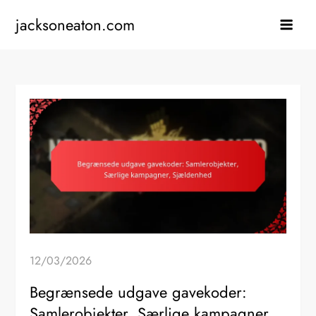
Skip
jacksoneaton.com
to
content
12/03/2026
Begrænsede udgave gavekoder:
Samlerobjekter, Særlige kampagner,