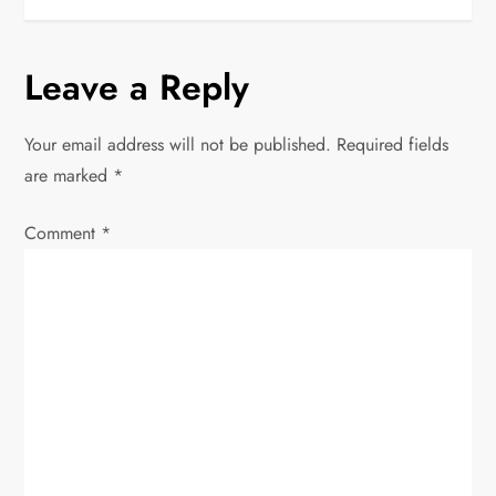
n
Leave a Reply
a
v
Your email address will not be published.
Required fields
are marked
*
i
Comment
*
g
a
t
i
o